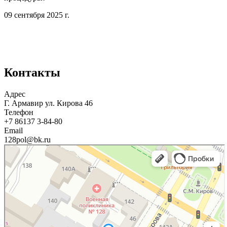
м
09 сентября 2025 г.
п
м
е
2
Контакты
Адрес
Г. Армавир ул. Кирова 46
Телефон
+7 86137 3‑84-80
Email
128pol@bk.ru